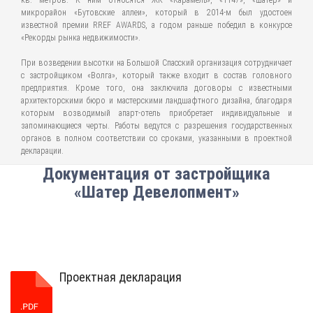
кв. метров. К ним относятся ЖК «Карамель», «1147», «Шатер» и
микрорайон «Бутовские аллеи», который в 2014-м был удостоен
известной премии RREF AWARDS, а годом раньше победил в конкурсе
«Рекорды рынка недвижимости».
При возведении высотки на Большой Спасский организация сотрудничает
с застройщиком «Волга», который также входит в состав головного
предприятия. Кроме того, она заключила договоры с известными
архитекторскими бюро и мастерскими ландшафтного дизайна, благодаря
которым возводимый апарт-отель приобретает индивидуальные и
запоминающиеся черты. Работы ведутся с разрешения государственных
органов в полном соответствии со сроками, указанными в проектной
декларации.
Документация от застройщика
«Шатер Девелопмент»
Проектная декларация